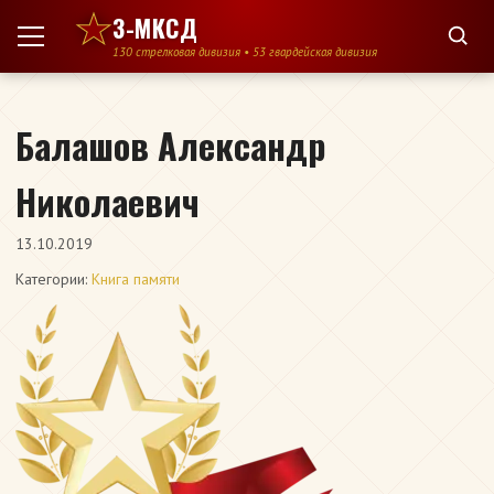
Перейти к содержимому
3-МКСД
130 стрелковая дивизия • 53 гвардейская дивизия
Балашов Александр
Николаевич
13.10.2019
Категории:
Книга памяти