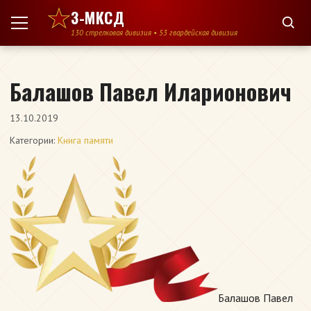
Перейти к содержимому
3-МКСД
130 стрелковая дивизия • 53 гвардейская дивизия
Балашов Павел Иларионович
13.10.2019
Категории:
Книга памяти
Балашов Павел