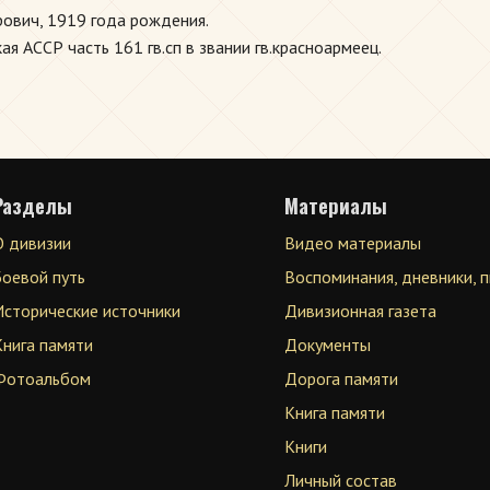
рович, 1919 года рождения.
 АССР часть 161 гв.сп в звании гв.красноармеец.
Разделы
Материалы
О дивизии
Видео материалы
Боевой путь
Воспоминания, дневники, 
Исторические источники
Дивизионная газета
Книга памяти
Документы
Фотоальбом
Дорога памяти
Книга памяти
Книги
Личный состав