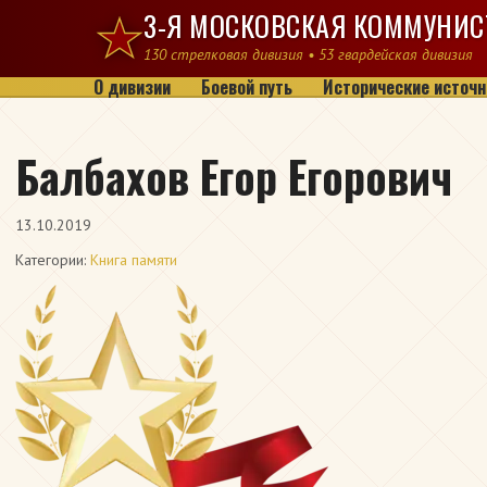
Перейти к содержимому
3-Я МОСКОВСКАЯ КОММУНИС
130 стрелковая дивизия • 53 гвардейская дивизия
О дивизии
Боевой путь
Исторические источн
Балбахов Егор Егорович
13.10.2019
Категории:
Книга памяти