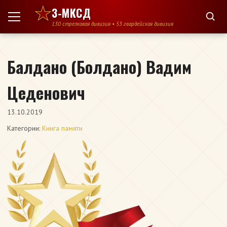
Перейти к содержимому
3-МКСД
130 стрелковая дивизия • 53 гвардейская дивизия
Балдано (Болдано) Вадим
Цеденович
13.10.2019
Категории:
Книга памяти