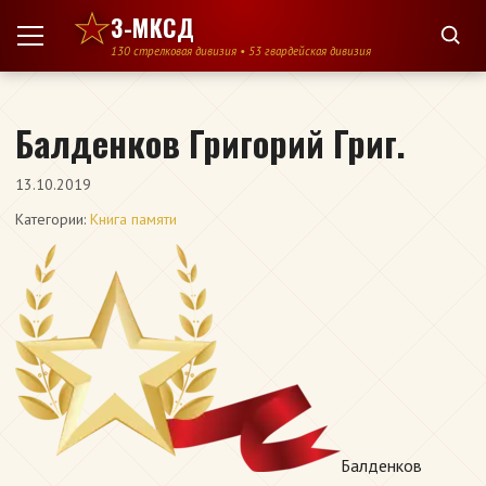
Перейти к содержимому
3-МКСД
130 стрелковая дивизия • 53 гвардейская дивизия
Балденков Григорий Григ.
13.10.2019
Категории:
Книга памяти
Балденков