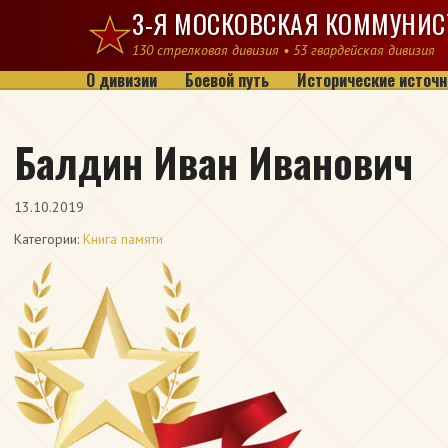
Перейти к содержимому
3-Я МОСКОВСКАЯ КОММУНИС
130 стрелковая дивизия • 53 гвардейская дивизия
О дивизии
Боевой путь
Исторические источн
Балдин Иван Иванович
13.10.2019
Категории:
Книга памяти