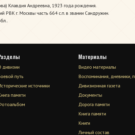
ова) Клавдия Андреевна, 1923 года рождения.
й РВК г. Москвы часть 664 с.п. в звании Сандружин.
бл..
Разделы
Материалы
О дивизии
Видео материалы
Боевой путь
Воспоминания, дневники, 
Исторические источники
Дивизионная газета
Книга памяти
Документы
Фотоальбом
Дорога памяти
Книга памяти
Книги
Личный состав