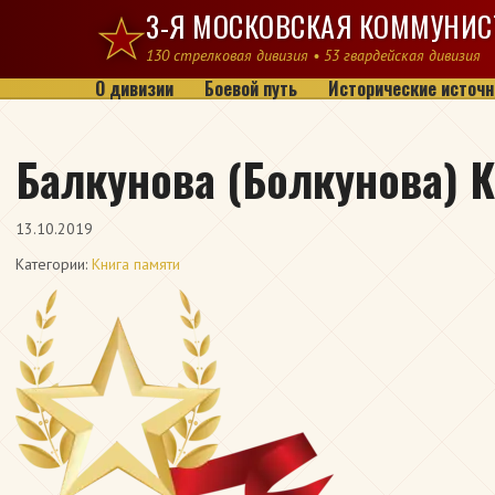
Перейти к содержимому
3-Я МОСКОВСКАЯ КОММУНИС
130 стрелковая дивизия • 53 гвардейская дивизия
О дивизии
Боевой путь
Исторические источн
Балкунова (Болкунова) 
13.10.2019
Категории:
Книга памяти