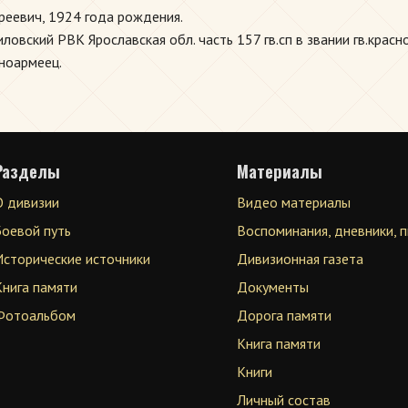
реевич, 1924 года рождения.
овский РВК Ярославская обл. часть 157 гв.сп в звании гв.красн
сноармеец.
Разделы
Материалы
О дивизии
Видео материалы
Боевой путь
Воспоминания, дневники, 
Исторические источники
Дивизионная газета
Книга памяти
Документы
Фотоальбом
Дорога памяти
Книга памяти
Книги
Личный состав