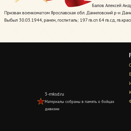
Балов Алексей Анд
Призван военкоматом Ярославская обл. Даниловский р-н Данил
Выбыл 30.03.1944, ранен, госпиталь; 197 гв.сп 64 гв.сд, гв.кра
3-mksd.ru
Материалы собраны в память о бойцах
дивизии