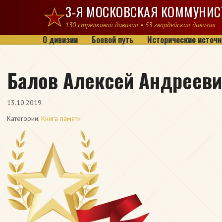
Перейти к содержимому
3-Я МОСКОВСКАЯ КОММУНИС
130 стрелковая дивизия • 53 гвардейская дивизия
О дивизии
Боевой путь
Исторические источн
Балов Алексей Андреев
13.10.2019
Категории:
Книга памяти