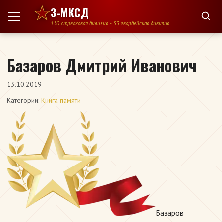
Перейти к содержимому
3-МКСД
130 стрелковая дивизия • 53 гвардейская дивизия
Базаров Дмитрий Иванович
13.10.2019
Категории:
Книга памяти
Базаров