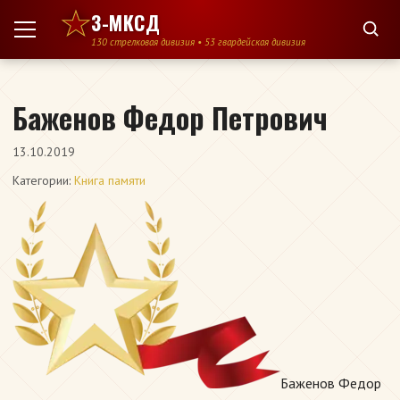
Перейти к содержимому
3-МКСД
130 стрелковая дивизия • 53 гвардейская дивизия
Баженов Федор Петрович
13.10.2019
Категории:
Книга памяти
Баженов Федор