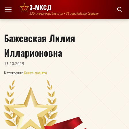
Перейти к содержимому
3-МКСД
130 стрелковая дивизия • 53 гвардейская дивизия
Бажевская Лилия
Илларионовна
13.10.2019
Категории:
Книга памяти