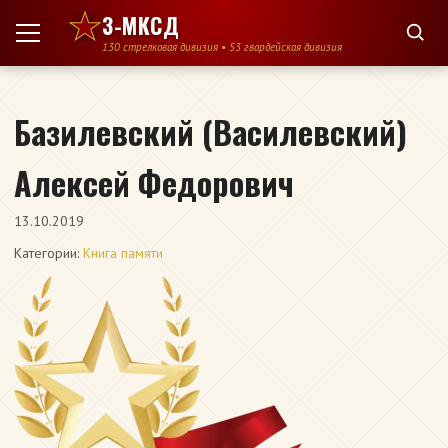
Перейти к содержимому
3-МКСД
130 стрелковая дивизия • 53 гвардейская дивизия
Базилевский (Василевский)
Алексей Федорович
13.10.2019
Категории:
Книга памяти