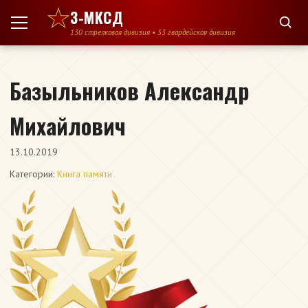
Перейти к содержимому
3-МКСД
130 стрелковая дивизия • 53 гвардейская дивизия
Базыльников Александр
Михайлович
13.10.2019
Категории:
Книга памяти