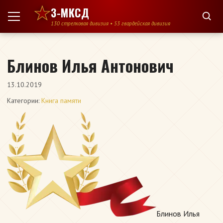
Перейти к содержимому
3-МКСД
130 стрелковая дивизия • 53 гвардейская дивизия
Блинов Илья Антонович
13.10.2019
Категории:
Книга памяти
Блинов Илья