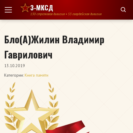
Перейти к содержимому
3-МКСД
130 стрелковая дивизия • 53 гвардейская дивизия
Бло(А)Жилин Владимир
Гаврилович
13.10.2019
Категории:
Книга памяти