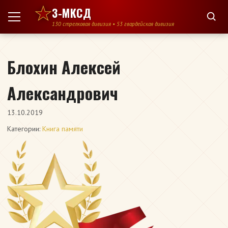
Перейти к содержимому
3-МКСД
130 стрелковая дивизия • 53 гвардейская дивизия
Блохин Алексей
Александрович
13.10.2019
Категории:
Книга памяти