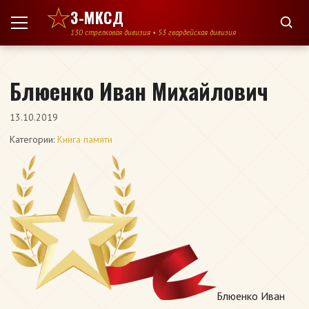
Перейти к содержимому
3-МКСД
130 стрелковая дивизия • 53 гвардейская дивизия
Блюенко Иван Михайлович
13.10.2019
Категории:
Книга памяти
Блюенко Иван