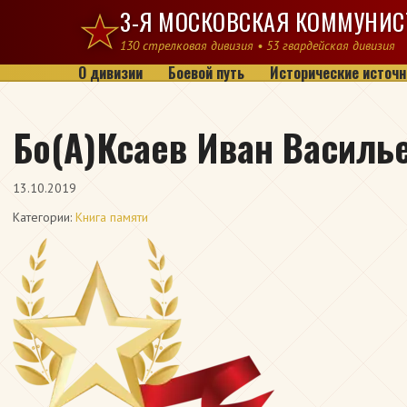
Перейти к содержимому
3-Я МОСКОВСКАЯ КОММУНИС
130 стрелковая дивизия • 53 гвардейская дивизия
О дивизии
Боевой путь
Исторические источн
Бо(А)Ксаев Иван Василь
13.10.2019
Категории:
Книга памяти