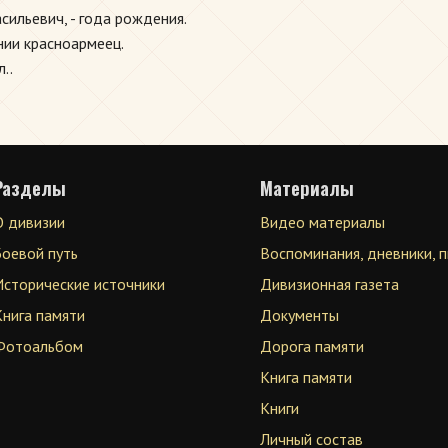
сильевич, - года рождения.
нии красноармеец.
..
Разделы
Материалы
О дивизии
Видео материалы
Боевой путь
Воспоминания, дневники, 
Исторические источники
Дивизионная газета
Книга памяти
Документы
Фотоальбом
Дорога памяти
Книга памяти
Книги
Личный состав