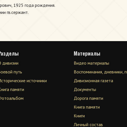
рович, 1925 года рождения.
ии гв.сержант.
Разделы
Материалы
О дивизии
Видео материалы
Боевой путь
Воспоминания, дневники, 
Исторические источники
Дивизионная газета
Книга памяти
Документы
Фотоальбом
Дорога памяти
Книга памяти
Книги
Личный состав