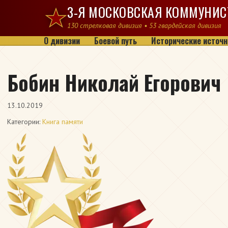
Перейти к содержимому
3-Я МОСКОВСКАЯ КОММУНИС
130 стрелковая дивизия • 53 гвардейская дивизия
О дивизии
Боевой путь
Исторические источн
Бобин Николай Егорович
13.10.2019
Категории:
Книга памяти