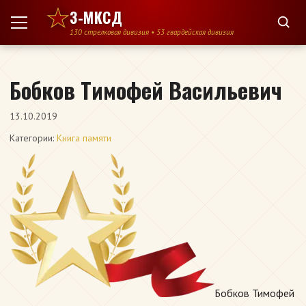
Перейти к содержимому
3-МКСД
130 стрелковая дивизия • 53 гвардейская дивизия
Бобков Тимофей Васильевич
13.10.2019
Категории:
Книга памяти
Бобков Тимофей