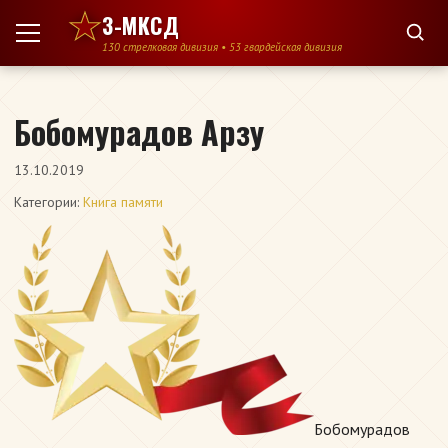
Перейти к содержимому
3-МКСД
130 стрелковая дивизия • 53 гвардейская дивизия
Бобомурадов Арзу
13.10.2019
Категории:
Книга памяти
Бобомурадов