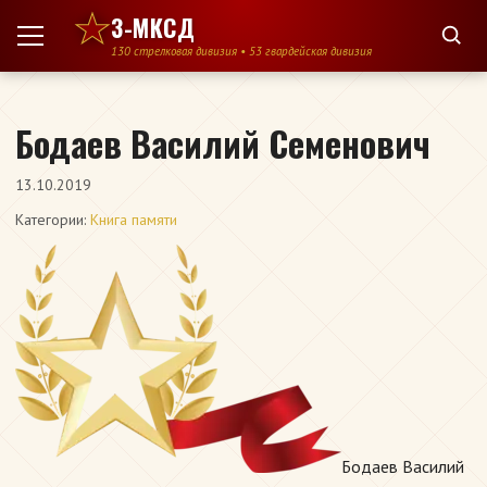
Перейти к содержимому
3-МКСД
130 стрелковая дивизия • 53 гвардейская дивизия
Бодаев Василий Семенович
13.10.2019
Категории:
Книга памяти
Бодаев Василий