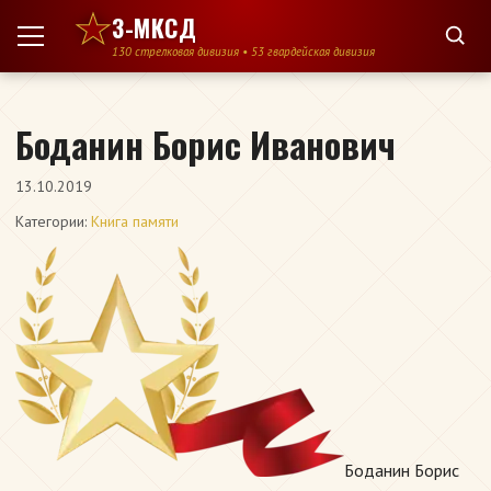
Перейти к содержимому
3-МКСД
130 стрелковая дивизия • 53 гвардейская дивизия
Боданин Борис Иванович
13.10.2019
Категории:
Книга памяти
Боданин Борис