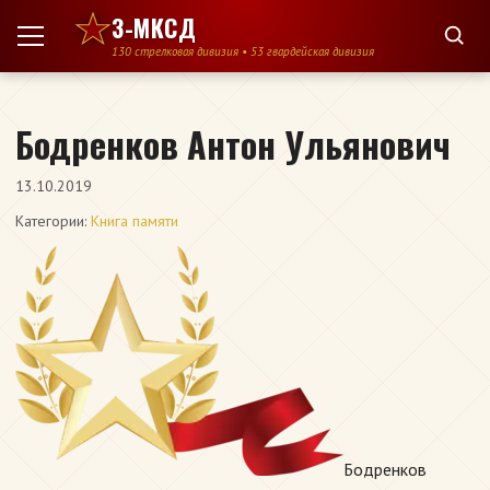
Перейти к содержимому
3-МКСД
130 стрелковая дивизия • 53 гвардейская дивизия
Бодренков Антон Ульянович
13.10.2019
Категории:
Книга памяти
Бодренков