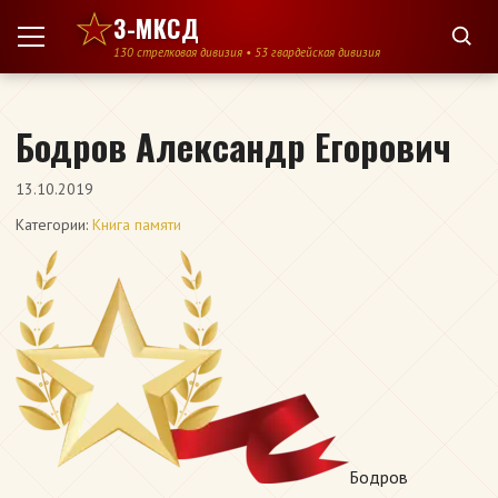
Перейти к содержимому
3-МКСД
130 стрелковая дивизия • 53 гвардейская дивизия
Бодров Александр Егорович
13.10.2019
Категории:
Книга памяти
Бодров