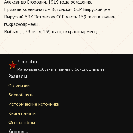
Александр Егорович, 1919 года рождения.
Призван военкоматом Эстонская ССР Выруский р-н
Выруский УВК Эстонская ССР часть 159 гв.сп в звании
гв.красноармеец.
Выбыл -, -, 53 гв.сд 159 гв.сп, гв.красноармеец.
3-mksd.ru
Материалы собраны в память о бойцах дивизии
Разделы
О дивизии
Боевой путь
Исторические источники
Книга памяти
Фотоальбом
Контакты