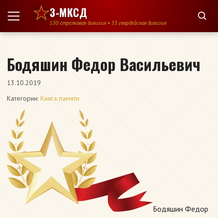
Перейти к содержимому
3-МКСД
130 стрелковая дивизия • 53 гвардейская дивизия
Бодяшин Федор Васильевич
13.10.2019
Категории:
Книга памяти
Бодяшин Федор