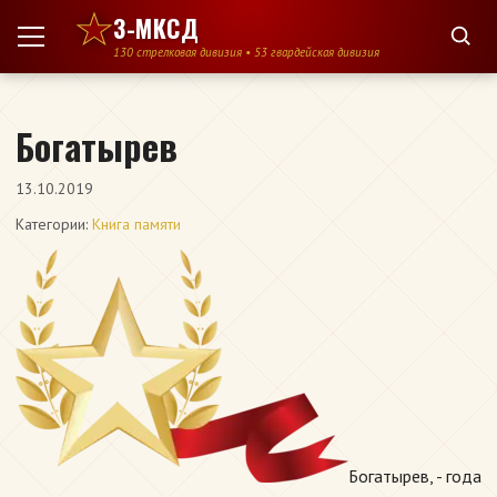
Перейти к содержимому
3-МКСД
130 стрелковая дивизия • 53 гвардейская дивизия
Богатырев
13.10.2019
Категории:
Книга памяти
Богатырев, - года