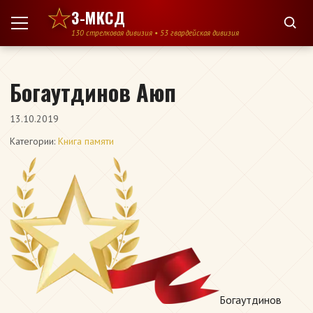
Перейти к содержимому
3-МКСД
130 стрелковая дивизия • 53 гвардейская дивизия
Богаутдинов Аюп
13.10.2019
Категории:
Книга памяти
Богаутдинов