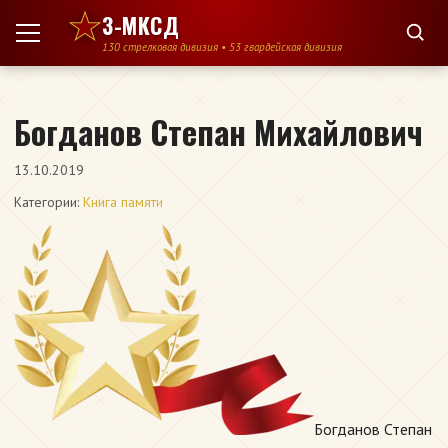
Перейти к содержимому
3-МКСД
130 стрелковая дивизия • 53 гвардейская дивизия
Богданов Степан Михайлович
13.10.2019
Категории:
Книга памяти
Богданов Степан