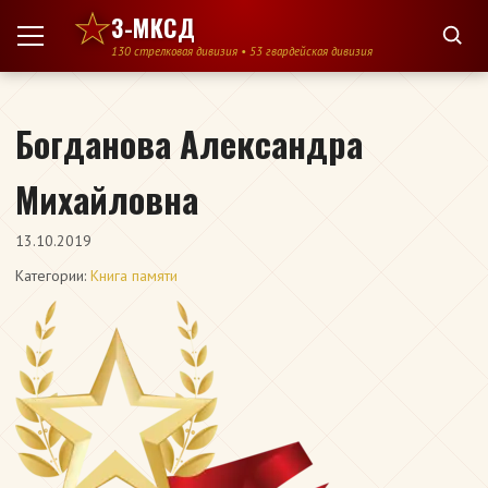
Перейти к содержимому
3-МКСД
130 стрелковая дивизия • 53 гвардейская дивизия
Богданова Александра
Михайловна
13.10.2019
Категории:
Книга памяти