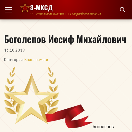
Перейти к содержимому
3-МКСД
130 стрелковая дивизия • 53 гвардейская дивизия
Боголепов Иосиф Михайлович
13.10.2019
Категории:
Книга памяти
Боголепов