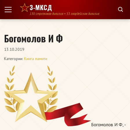
Перейти к содержимому
3-МКСД
130 стрелковая дивизия • 53 гвардейская дивизия
Богомолов И Ф
13.10.2019
Категории:
Книга памяти
Богомолов И Ф, -