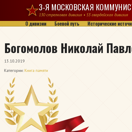
Перейти к содержимому
3-Я МОСКОВСКАЯ КОММУНИС
130 стрелковая дивизия • 53 гвардейская дивизия
О дивизии
Боевой путь
Исторические источн
Богомолов Николай Павл
13.10.2019
Категории:
Книга памяти