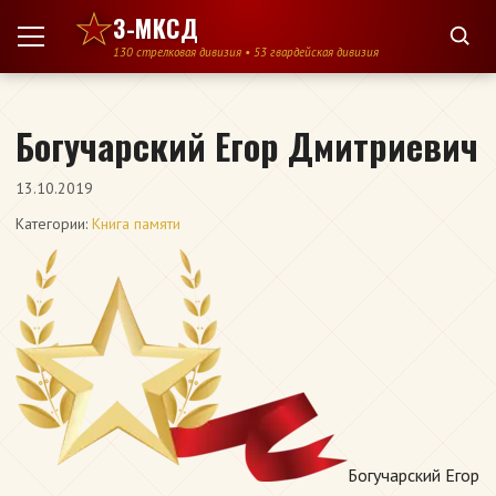
Перейти к содержимому
3-МКСД
130 стрелковая дивизия • 53 гвардейская дивизия
Богучарский Егор Дмитриевич
13.10.2019
Категории:
Книга памяти
Богучарский Егор