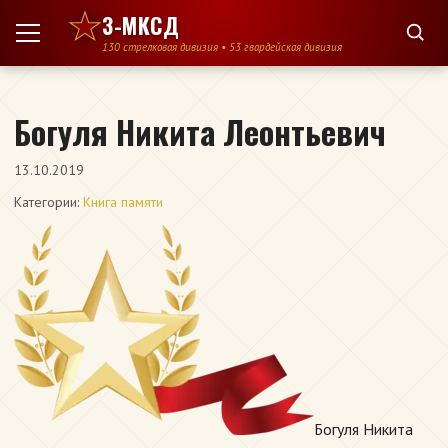
Перейти к содержимому
3-МКСД
130 стрелковая дивизия • 53 гвардейская дивизия
Богуля Никита Леонтьевич
13.10.2019
Категории:
Книга памяти
Богуля Никита