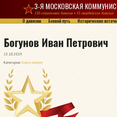
Перейти к содержимому
3-Я МОСКОВСКАЯ КОММУНИС
130 стрелковая дивизия • 53 гвардейская дивизия
О дивизии
Боевой путь
Исторические источн
Богунов Иван Петрович
13.10.2019
Категории:
Книга памяти