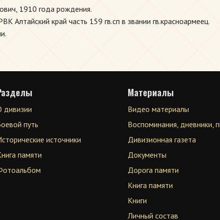
ович, 1910 года рождения.
ВК Алтайский край часть 159 гв.сп в звании гв.красноармеец.
и.
Разделы
Материалы
О дивизии
Видео материалы
Боевой путь
Воспоминания, дневники, 
Исторические источники
Дивизионная газета
Книга памяти
Документы
Фотоальбом
Дорога памяти
Книга памяти
Книги
Личный состав