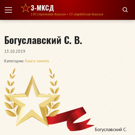
Перейти к содержимому
3-МКСД
130 стрелковая дивизия • 53 гвардейская дивизия
Богуславский С. В.
13.10.2019
Категории:
Книга памяти
Богуславский С.