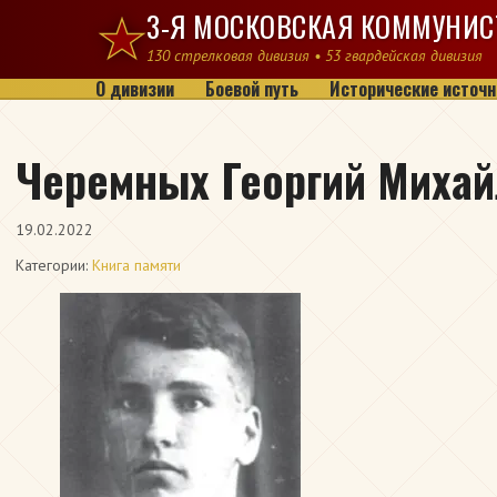
Перейти к содержимому
3-Я МОСКОВСКАЯ КОММУНИС
130 стрелковая дивизия • 53 гвардейская дивизия
О дивизии
Боевой путь
Исторические источн
Черемных Георгий Миха
19.02.2022
Категории:
Книга памяти