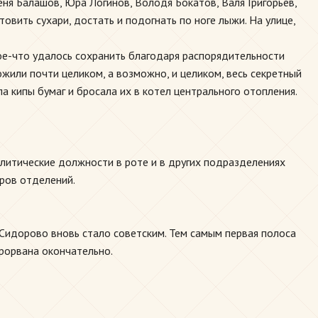
еня Балашов, Юра Логинов, Володя Бокатов, Валя Григорьев,
овить сухари, достать и подогнать по ноге лыжи. На улице,
ое-что удалось сохранить благодаря распорядительности
жили почти целиком, а возможно, и целиком, весь секретный
а кипы бумаг и бросала их в котел центрального отопления.
литические должности в роте и в других подразделениях
диров отделений.
о Сидорово вновь стало советским. Тем самым первая полоса
прорвана окончательно.