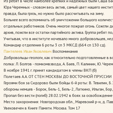
Из ребят в числе наиболее крепких и надежных были Саша Бае
Юра Черемных - словом весь актив, самый цвет нашего инстит
правда, была грязь, но нужно было рассчитывать на зиму.
Больнее всего вспоминать об уничтожении большого количест
отдельных работников. Очень многое пожрал огонь. Сожгли ди
архив, пожгли все остатки партийного актива. Группа ребят 
Учитывая, что в институте ночевало много добровольцев, не
Командир отделения 6 роты 3 сп 3 МКСД (664 сп 130 сд).
Пантелеев Иван Яковлевич
Воспоминания
Добровольцы-геологи, как относительно подготовленные в в
полка: Л. Болгов - помкомвзвода, А. Баев, П. Калинин, Ю. Чере
В ноябре 1941 г. принят кандидатом в члены ВКП (б)
Полетаев А.А. ОТ СТЕН МОСКВЫ ДО ВОСТОЧНОЙ ПРУССИИ
Героями боя за Сидорово были бойцы 6-й роты: В. Тевилин, Б.
обороны немцев - Борок, Бель-1, Бель-2, Латкино, Ильган, Бо
Пропал без вести (погиб) 28.02.1942 в боях за освобождени
Место захоронения: Новгородская обл., Маревский р-н, д. Па
Увековечен в Книге Памяти. Москва. Том 17