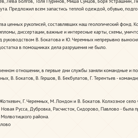
в, Лева Болгов, Толя Пуринов, Миша Сунцов, Боря Устрашнин, Л
ута. Предложил всем запастись теплой одеждой, обувью, подгот
ва ценных рукописей, составлявших наш геологический фонд. К
пломы, диссертации, важные и интересные карты, схемы, уничто
под руководством В. Бокатова и Ю. Черемных непрерывно выносил
достатка в помощниках дела разрушения не было.
оенном отношении, в первые дни службы заняли командные и по
мных, В. Бокатов, В. Гершов, В. Бекбулатов, Г. Терентьев - коман
 Жоткевич, Г. Черемных, М. Лондон и В. Бокатов. Колхозное сел
р, Новая Русса, Дубровка, Расчисток, Сидорово, Павлово - была 
е Молвотицкого района.
влово