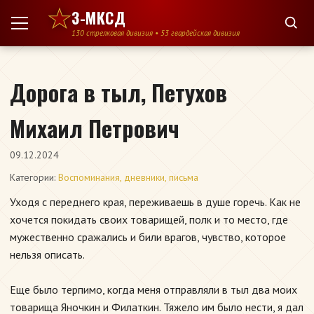
Перейти к содержимому
3-МКСД
130 стрелковая дивизия • 53 гвардейская дивизия
Дорога в тыл, Петухов
Михаил Петрович
09.12.2024
Категории:
Воспоминания, дневники, письма
Уходя с переднего края, переживаешь в душе горечь. Как не
хочется покидать своих товарищей, полк и то место, где
мужественно сражались и били врагов, чувство, которое
нельзя описать.
Еще было терпимо, когда меня отправляли в тыл два моих
товарища Яночкин и Филаткин. Тяжело им было нести, я дал