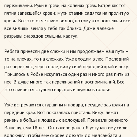
переживаний. Руки в грязи, на коленях грязь. Встречаются
пятна запекшейся крови; мухи стаями садятся на пролитую
кровь. Все это отчетливо видно, потому что ползешь и все,
все видишь, земля у тебя так близко. Даже далекие
разрывы снарядов слышны, как гул.
Ребята принесли две слежки и мы продолжаем наш путь –
то на плечах, то на слежках. Уже входим в лес. Последний
раз через лес, через поле, вижу свой передний край и реку.
Пришлось в Робье искупаться один раз и много раз пить из
нее. В душе много так переживаний и воспоминаний. Все
это сливается с гулом снарядов и шумом в голове.
Уже встречаются старшины и повара, несущие завтраки на
передний край. Вот показалась пристань. Вижу: лежат
раненые бойцы и лошадь с волокушей. Привезли раненого
Ванюшу, ему 18 лет. Он тяжело ранен. Я уступаю ему свою
волокушу, чтобы ему скорее доехать до медсанбата и