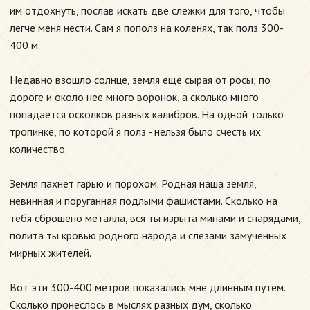
им отдохнуть, послав искать две слежки для того, чтобы
легче меня нести. Сам я пополз на коленях, так полз 300-
400 м.
Недавно взошло солнце, земля еще сырая от росы; по
дороге и около нее много воронок, а сколько много
попадается осколков разных калибров. На одной только
тропинке, по которой я полз - нельзя было счесть их
количество.
Земля пахнет гарью и порохом. Родная наша земля,
невинная и поруганная подлыми фашистами. Сколько на
тебя сброшено металла, вся ты изрыта минами и снарядами,
полита ты кровью родного народа и слезами замученных
мирных жителей.
Вот эти 300-400 метров показались мне длинным путем.
Сколько пронеслось в мыслях разных дум, сколько