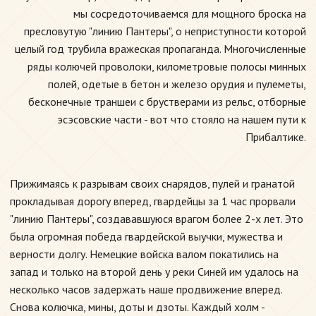
мы сосредоточиваемся для мощного броска на
пресловутую "линию Пантеры", о неприступности которой
целый год трубила вражеская пропаганда. Многочисленные
ряды колючей проволоки, километровые полосы минных
полей, одетые в бетон и железо орудия и пулеметы,
бесконечные траншеи с брустверами из рельс, отборные
эсэсовские части - вот что стояло на нашем пути к
Прибалтике.
Прижимаясь к разрывам своих снарядов, пулей и гранатой
прокладывая дорогу вперед, гвардейцы за 1 час прорвали
"линию Пантеры", создававшуюся врагом более 2-х лет. Это
была огромная победа гвардейской выучки, мужества и
верности долгу. Немецкие войска валом покатились на
запад и только на второй день у реки Синей им удалось на
несколько часов задержать наше продвижение вперед.
Снова колючка, мины, доты и дзоты. Каждый холм -