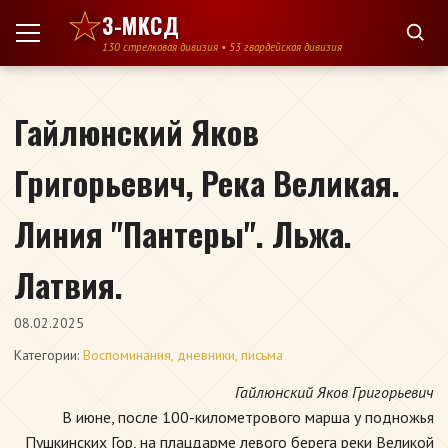
Перейти к содержимому
3-МКСД
130 стрелковая дивизия • 53 гвардейская дивизия
Гайлюнский Яков
Григорьевич, Река Великая.
Линия "Пантеры". Льжа.
Латвия.
08.02.2025
Категории:
Воспоминания, дневники, письма
Гайлюнский Яков Григорьевич
В июне, после 100-километрового марша у подножья
Пушкинских Гор, на плацдарме левого берега реки Великой