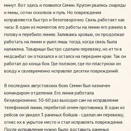
минут. Вот здесь и появился Семин. Кругом рвались снаряды
и мины, сотни осколков и пуль. Но повреждения
исправляются быстро и безоговорочно. Связь работает как
часы. В один из моментов его работы на линии его ранило в
голову и перебило линию. Заливаясь кровью, он продолжал
работать на линии и ушел лишь тогда, когда связь была
налажена. Товарищи быстро сделали перевязку, но итти в
медсанбат он отказался и остался на переднем крае. Так он
работал до конца боя. Где ползком, где по-пластунски он
всюду и своевременно исправлял десятки повреждений.
В последних августовских боях Семин был назначен
командиром отделения. Его линия работала
безукоризненно. 50-60 раз выходил сам на исправление
телефонной линии, перебитой огнем противника. В один из
рейсов он увидел 3 раненых бойцов - сделал им перевязку,
отнес их в укрытое место и стал исправлять повреждения.
После исправления нужно было доставить раненых