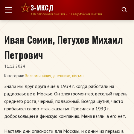
Перейти к содержимому
3-МКСД
130 стрелковая дивизия • 53 гвардейская дивизия
Иван Семин, Петухов Михаил
Петрович
11.12.2024
Категории:
Воспоминания, дневники, письма
Знали мы друг друга еще в 1939 г. когда работали на
радиозаводе в Москве. Он электромонтер, веселый парень,
среднего роста, черный, подвижный. Всегда шутил, часто
прибавлял слово «так-сказать». Просился в 1939 г.
добровольцем в финскую компанию. Меня взяли, а его нет.
Настали дни опасности для Москвы, и одним из первых в