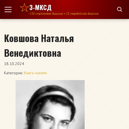
Перейти к содержимому
3-МКСД
130 стрелковая дивизия • 53 гвардейская дивизия
Ковшова Наталья
Венедиктовна
18.10.2024
Категории:
Книга памяти