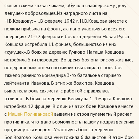
фашистскими захватчиками, обучала снайперскому делу
девушек-добровольцев.Из наградного листа на
Н.В.Ковшову: «...В феврале 1942 г. Н.В.Ковшова вместе с
полком прибыла на фронт, активно участвуя во всех его
операциях.21-22 февраля в боях за деревню Новая Русса
Ковшова истребила 11 фрицев, большинство из них
«кукушек».В боях за деревню Гучково Наташа Ковшова
истребила 5 гитлеровцев. Во время боя она, рискуя жизнью,
под ураганным огнем противника вытащила с поля боя
тяжело раненого командира 3-го батальона старшего
лейтенанта Иванова. В этих же боях тов. Ковшова
выполняла роль связиста, с работой справлялась
отлично...В боях за деревню Великуша 1-4 марта Ковшова
истребила 12 фрицев. В один из этих боев Ковшова вместе
с
Машей Поливановой
вывели из строя пулеметный расчет
противника, что дало возможность нашему подразделению
продвинуться вперед...Участвуя в бою за деревню
Бол.Врагово, Ковшова уничтожила 6 фашистов. В этом бою