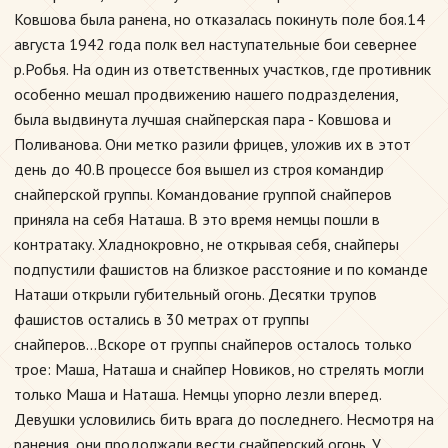
Ковшова была ранена, но отказалась покинуть поле боя.14
августа 1942 года полк вел наступательные бои севернее
р.Робья. На один из ответственных участков, где противник
особенно мешал продвижению нашего подразделения,
была выдвинута лучшая снайперская пара - Ковшова и
Поливанова. Они метко разили фрицев, уложив их в этот
день до 40.В процессе боя вышел из строя командир
снайперской группы. Командование группой снайперов
приняла на себя Наташа. В это время немцы пошли в
контратаку. Хладнокровно, не открывая себя, снайперы
подпустили фашистов на близкое расстояние и по команде
Наташи открыли губительный огонь. Десятки трупов
фашистов остались в 30 метрах от группы
снайперов...Вскоре от группы снайперов осталось только
трое: Маша, Наташа и снайпер Новиков, но стрелять могли
только Маша и Наташа. Немцы упорно лезли вперед.
Девушки условились бить врага до последнего. Несмотря на
ранения, они продолжали вести снайперский огонь. У