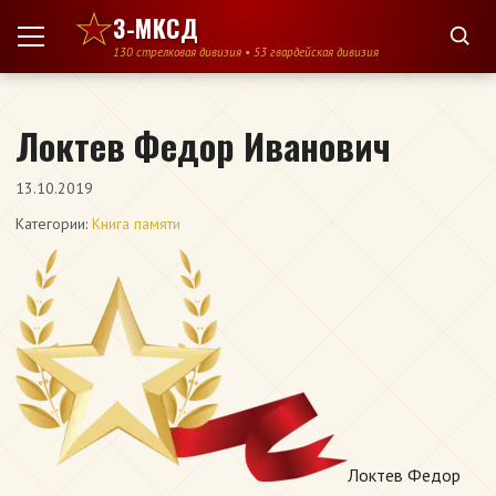
Перейти к содержимому
3-МКСД
130 стрелковая дивизия • 53 гвардейская дивизия
Локтев Федор Иванович
13.10.2019
Категории:
Книга памяти
Локтев Федор