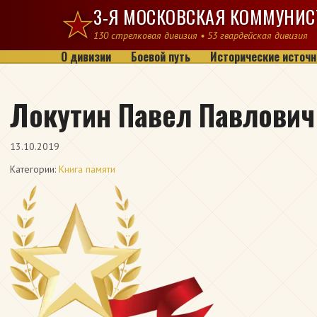
Перейти к содержимому
3-Я МОСКОВСКАЯ КОММУНИС
130 стрелковая дивизия • 53 гвардейская дивизия
О дивизии
Боевой путь
Исторические источн
Локутин Павел Павлович
13.10.2019
Категории:
Книга памяти