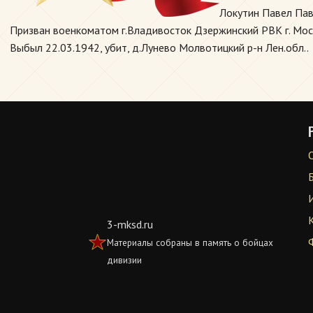
Локутин Павел Пав
Призван военкоматом г.Владивосток Дзержинский РВК г. Москв
Выбыл 22.03.1942, убит, д.Лунево Молвотицкий р-н Лен.обл..
3-mksd.ru
Материалы собраны в память о бойцах
дивизии