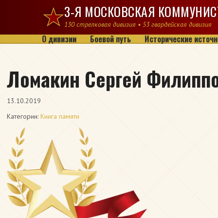
Перейти к содержимому
3-Я МОСКОВСКАЯ КОММУНИС
130 стрелковая дивизия • 53 гвардейская дивизия
О дивизии
Боевой путь
Исторические источн
Ломакин Сергей Филипп
13.10.2019
Категории:
Книга памяти