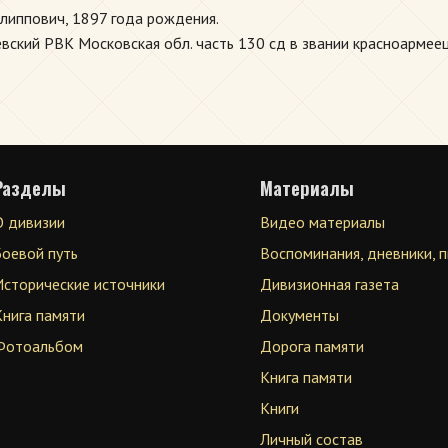
липпович, 1897 года рождения.
ский РВК Московская обл. часть 130 сд в звании красноармеец
Разделы
Материалы
О дивизии
Видео материалы
Боевой путь
Воспоминания, дневники, 
Исторические источники
Дивизионная газета
Книга памяти
Документы
Фотоальбом
Дорога памяти
Книга памяти
Книги
Личный состав