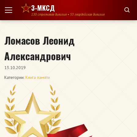
Перейти к содержимому
3-МКСД
130 стрелковая дивизия • 53 гвардейская дивизия
Ломасов Леонид
Александрович
13.10.2019
Категории:
Книга памяти