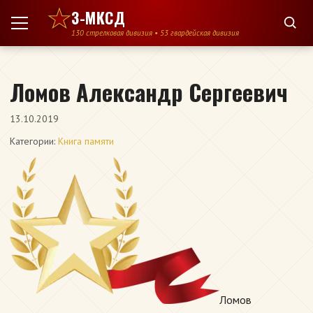
Перейти к содержимому
3-МКСД
130 стрелковая дивизия • 53 гвардейская дивизия
Ломов Александр Сергеевич
13.10.2019
Категории:
Книга памяти
Ломов