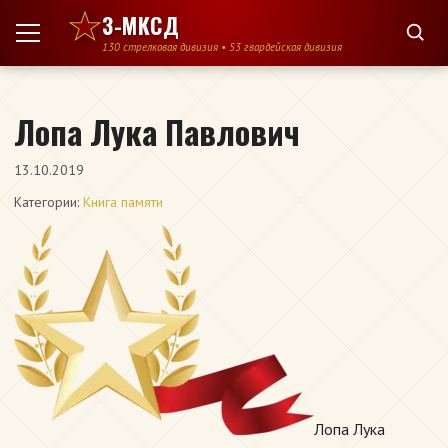
Перейти к содержимому
3-МКСД
130 стрелковая дивизия • 53 гвардейская дивизия
Лопа Лука Павлович
13.10.2019
Категории:
Книга памяти
Лопа Лука