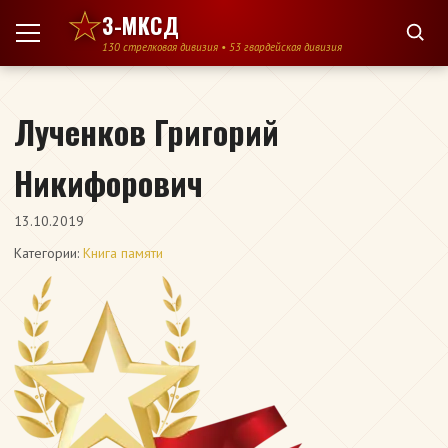
Перейти к содержимому
3-МКСД
130 стрелковая дивизия • 53 гвардейская дивизия
Лученков Григорий
Никифорович
13.10.2019
Категории:
Книга памяти