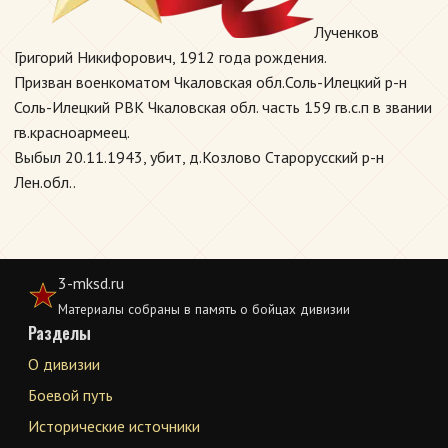
Лученков
Григорий Никифорович, 1912 года рождения.
Призван военкоматом Чкаловская обл.Соль-Илецкий р-н
Соль-Илецкий РВК Чкаловская обл. часть 159 гв.с.п в звании
гв.красноармеец.
Выбыл 20.11.1943, убит, д.Козлово Старорусский р-н
Лен.обл..
3-mksd.ru
Материалы собраны в память о бойцах дивизии
Разделы
О дивизии
Боевой путь
Исторические источники