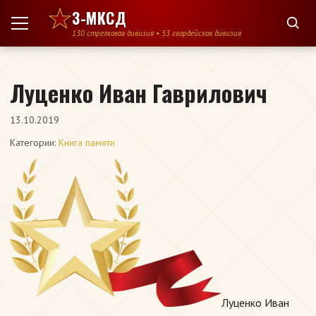
Перейти к содержимому
3-МКСД
130 стрелковая дивизия • 53 гвардейская дивизия
Луценко Иван Гаврилович
13.10.2019
Категории:
Книга памяти
Луценко Иван